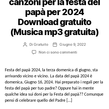
canzoni per la festa del
papà per 2024
Download gratuito
(Musica mp3 gratuita)
Di
Gratuito
Giugno 9, 2022
Autore
Data
del
di
SU
Non ci sono commenti
messaggio
pubblicazione
Superiore
50
Migliori
Festa del papà 2024, la terza domenica di giugno, sta
canzoni
arrivando vicino e vicino. La data del papà 2024 è
per
domenica, Giugno 16, 2024. Hai preparato i regali per la
la
festa del papà per tuo padre? Oppure hai in mente
festa
qualche idea sui doni per la Festa del papà?? Comunque
del
papà
pensi di celebrare quello del Padre […]
per