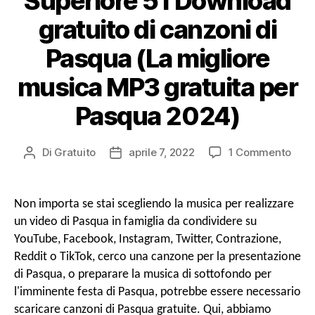
Superiore 51 Download
gratuito di canzoni di
Pasqua (La migliore
musica MP3 gratuita per
Pasqua 2024)
SU
Di
Gratuito
aprile 7, 2022
1 Commento
Autore
Data
Supe
del
di
51
messaggio
pubblicazione
Dow
Non importa se stai scegliendo la musica per realizzare
grat
un video di Pasqua in famiglia da condividere su
di
YouTube, Facebook, Instagram, Twitter, Contrazione,
canz
Reddit o TikTok, cerco una canzone per la presentazione
di
di Pasqua, o preparare la musica di sottofondo per
Pas
(La
l'imminente festa di Pasqua, potrebbe essere necessario
migl
scaricare canzoni di Pasqua gratuite. Qui, abbiamo