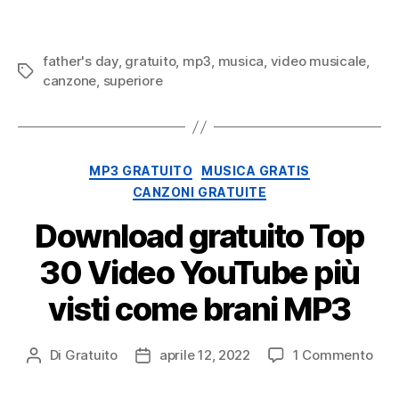
2024
Download
gratuito
father's day
,
gratuito
,
mp3
,
musica
,
video musicale
,
(Musica
Tag
canzone
,
superiore
mp3
gratuita)
Categorie
MP3 GRATUITO
MUSICA GRATIS
CANZONI GRATUITE
Download gratuito Top
30 Video YouTube più
visti come brani MP3
SU
Di
Gratuito
aprile 12, 2022
1 Commento
Autore
Data
Dow
del
di
grat
messaggio
pubblicazione