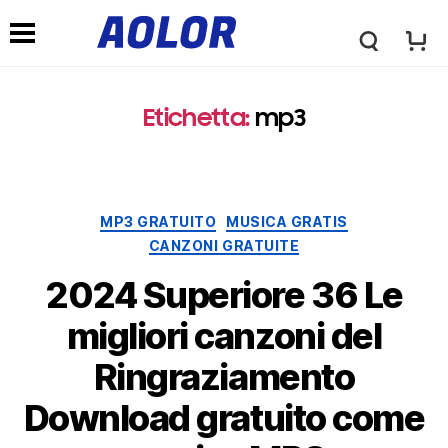
L
M
o
Etichetta:
mp3
e
g
n
Categorie
MP3 GRATUITO
MUSICA GRATIS
o
CANZONI GRATUITE
u
2024 Superiore 36 Le
A
d
migliori canzoni del
o
Ringraziamento
i
Download gratuito come
l
n