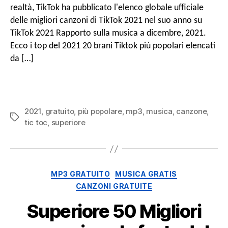
gratuito
realtà, TikTok ha pubblicato l'elenco globale ufficiale
di
delle migliori canzoni di TikTok 2021 nel suo anno su
canzoni
TikTok 2021 Rapporto sulla musica a dicembre, 2021.
tiktok
più
Ecco i top del 2021 20 brani Tiktok più popolari elencati
popolari
da […]
(Musica
mp3
gratuita)
2021
,
gratuito
,
più popolare
,
mp3
,
musica
,
canzone
,
Tag
tic toc
,
superiore
Categorie
MP3 GRATUITO
MUSICA GRATIS
CANZONI GRATUITE
Superiore 50 Migliori