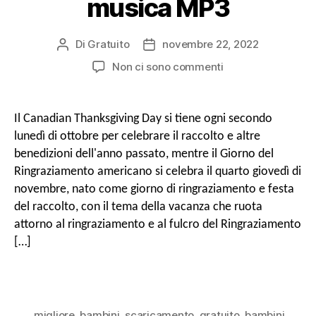
musica MP3
o
a
Di
Gratuito
novembre 22, 2022
Autore
Data
del
di
SU
Non ci sono commenti
r
messaggio
pubblicazione
2024
v
Superiore
36
Il Canadian Thanksgiving Day si tiene ogni secondo
Le
i
lunedì di ottobre per celebrare il raccolto e altre
migliori
benedizioni dell'anno passato, mentre il Giorno del
canzoni
Ringraziamento americano si celebra il quarto giovedì di
g
del
novembre, nato come giorno di ringraziamento e festa
Ringraziamento
Download
del raccolto, con il tema della vacanza che ruota
a
gratuito
attorno al ringraziamento e al fulcro del Ringraziamento
come
[…]
musica
z
MP3
i
migliore
,
bambini
,
scaricamento
,
gratuito
,
bambini
,