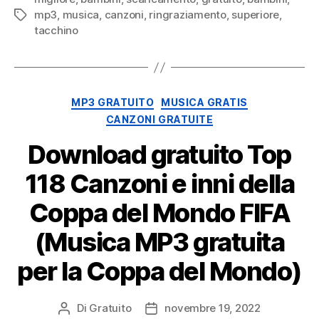
mp3
,
musica
,
canzoni
,
ringraziamento
,
superiore
,
Tag
tacchino
o
n
Categorie
MP3 GRATUITO
MUSICA GRATIS
CANZONI GRATUITE
e
Download gratuito Top
118 Canzoni e inni della
Coppa del Mondo FIFA
(Musica MP3 gratuita
per la Coppa del Mondo)
Di
Gratuito
novembre 19, 2022
Autore
Data