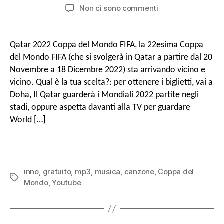
del
di
SU
Non ci sono commenti
messaggio
pubblicazione
Download
gratuito
Top
Qatar 2022 Coppa del Mondo FIFA, la 22esima Coppa
118
del Mondo FIFA (che si svolgerà in Qatar a partire dal 20
Canzoni
Novembre a 18 Dicembre 2022) sta arrivando vicino e
e
vicino. Qual è la tua scelta?: per ottenere i biglietti, vai a
inni
Doha, Il Qatar guarderà i Mondiali 2022 partite negli
della
Coppa
stadi, oppure aspetta davanti alla TV per guardare
del
World […]
Mondo
FIFA
(Musica
MP3
inno
,
gratuito
,
mp3
,
musica
,
canzone
,
Coppa del
gratuita
Tag
Mondo
,
Youtube
per
la
Coppa
del