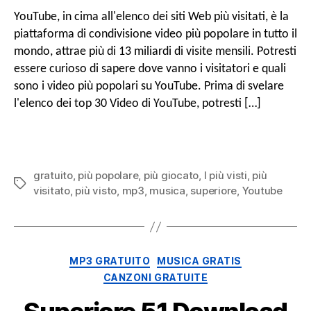
Top
YouTube, in cima all'elenco dei siti Web più visitati, è la
30
piattaforma di condivisione video più popolare in tutto il
Vid
mondo, attrae più di 13 miliardi di visite mensili. Potresti
You
essere curioso di sapere dove vanno i visitatori e quali
più
sono i video più popolari su YouTube. Prima di svelare
visti
com
l'elenco dei top 30 Video di YouTube, potresti […]
bran
MP
gratuito
,
più popolare
,
più giocato
,
I più visti
,
più
Tag
visitato
,
più visto
,
mp3
,
musica
,
superiore
,
Youtube
Categorie
MP3 GRATUITO
MUSICA GRATIS
CANZONI GRATUITE