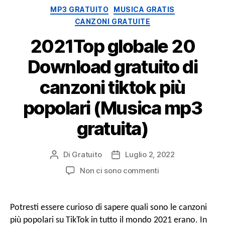
Mondo)
Categorie
MP3 GRATUITO
MUSICA GRATIS
CANZONI GRATUITE
2021Top globale 20
Download gratuito di
canzoni tiktok più
popolari (Musica mp3
gratuita)
Di
Gratuito
Luglio 2, 2022
Autore
Data
del
di
SU
Non ci sono commenti
messaggio
pubblicazione
2021Top
globale
20
Potresti essere curioso di sapere quali sono le canzoni
Download
più popolari su TikTok in tutto il mondo 2021 erano. In