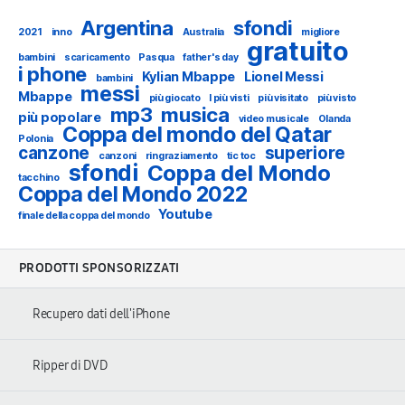
Argentina
sfondi
2021
inno
Australia
migliore
gratuito
bambini
scaricamento
Pasqua
father's day
i phone
Kylian Mbappe
Lionel Messi
bambini
messi
Mbappe
più giocato
I più visti
più visitato
più visto
mp3
musica
più popolare
video musicale
Olanda
Coppa del mondo del Qatar
Polonia
canzone
superiore
canzoni
ringraziamento
tic toc
sfondi
Coppa del Mondo
tacchino
Coppa del Mondo 2022
Youtube
finale della coppa del mondo
PRODOTTI SPONSORIZZATI
Recupero dati dell'iPhone
Ripper di DVD