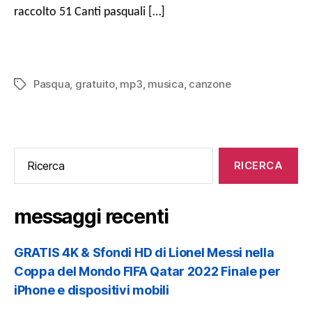
musi
raccolto 51 Canti pasquali […]
MP3
grat
per
Pas
2024
Pasqua
,
gratuito
,
mp3
,
musica
,
canzone
Tag
Cercare:
messaggi recenti
GRATIS 4K & Sfondi HD di Lionel Messi nella
Coppa del Mondo FIFA Qatar 2022 Finale per
iPhone e dispositivi mobili