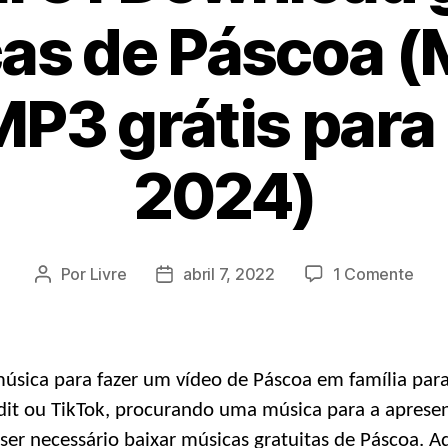
as de Páscoa (
P3 grátis para
2024)
sobr
Por
Livre
abril 7, 2022
1 Comente
Autor
Data
Princ
da
de
51
postagem
postagem
Dow
gráti
úsica para fazer um vídeo de Páscoa em família par
de
ddit ou TikTok, procurando uma música para a apres
músi
ser necessário baixar músicas gratuitas de Páscoa. 
de