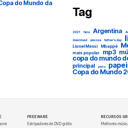
(Copa do Mundo da
Tag
Argentina
2021
hino
A
download
páscoa
father's day
M
Lionel Messi
Mbappé
mp3
mú
mais popular
copa do mundo d
papei
principal
peru
Copa do Mundo 
E
FREEWARE
RECURSOS GR
hone
Estripadores de DVD grátis
Melhores música