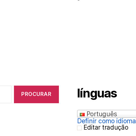
Pásc
(Mel
músi
MP3
gráti
para
a
Pásc
202
línguas
Português
Definir como idiom
Editar tradução