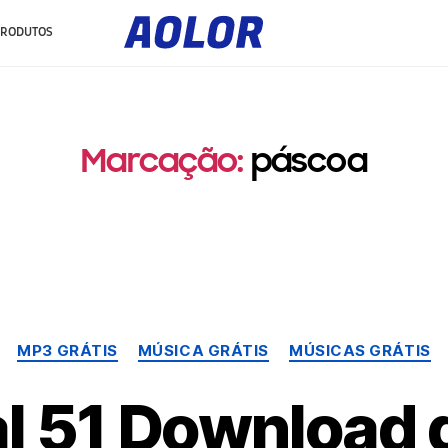
A
o
PRODUTOS
l
o
r
L
o
g
o
Marcação:
páscoa
Categorias
MP3 GRÁTIS
MÚSICA GRÁTIS
MÚSICAS GRÁTIS
al 51 Download g