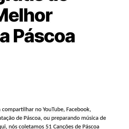
Melhor
 a Páscoa
e
ipal
nload
s
a compartilhar no YouTube, Facebook,
entação de Páscoa, ou preparando música de
cas
Aqui, nós coletamos 51 Canções de Páscoa