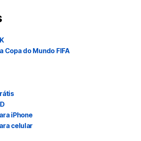
s
 K
da Copa do Mundo FIFA
rátis
HD
ara iPhone
ara celular