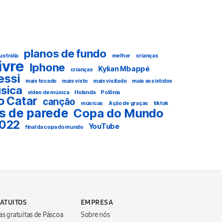
planos de fundo
ustrália
melhor
crianças
livre
Iphone
Kylian Mbappé
crianças
essi
mais tocado
mais visto
mais visitado
mais assistidos
sica
vídeo de música
Holanda
Polônia
o Catar
canção
músicas
Ação de graças
tiktok
s de parede
Copa do Mundo
2022
YouTube
final da copa do mundo
ATUITOS
EMPRESA
s gratuitas de Páscoa
Sobre nós