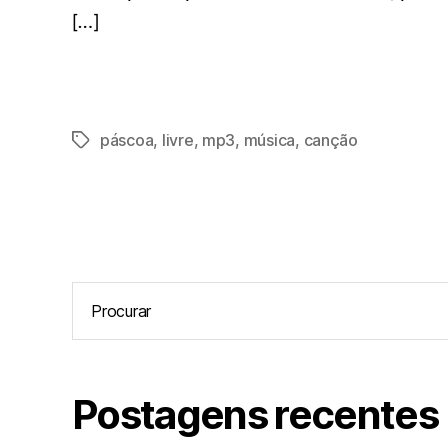
[…]
páscoa
,
livre
,
mp3
,
música
,
canção
Tag
Procurar:
Postagens recentes