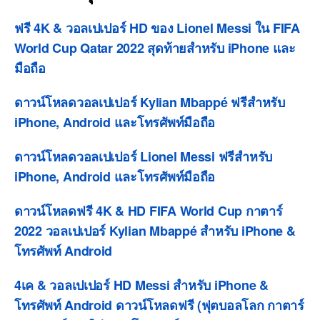
ฟรี 4K & วอลเปเปอร์ HD ของ Lionel Messi ใน FIFA
World Cup Qatar 2022 สุดท้ายสำหรับ iPhone และ
มือถือ
ดาวน์โหลดวอลเปเปอร์ Kylian Mbappé ฟรีสำหรับ
iPhone, Android และโทรศัพท์มือถือ
ดาวน์โหลดวอลเปเปอร์ Lionel Messi ฟรีสำหรับ
iPhone, Android และโทรศัพท์มือถือ
ดาวน์โหลดฟรี 4K & HD FIFA World Cup กาตาร์
2022 วอลเปเปอร์ Kylian Mbappé สำหรับ iPhone &
โทรศัพท์ Android
4เค & วอลเปเปอร์ HD Messi สำหรับ iPhone &
โทรศัพท์ Android ดาวน์โหลดฟรี (ฟุตบอลโลก กาตาร์