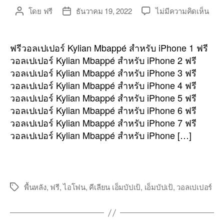
บน
โดย
ฟรี
ธันวาคม 19, 2022
ไม่มีความคิดเห็น
ผู้
วัน
อ
ดาวน
เขียน
ที่
วอลเ
โพสต์
โพสต์
Kylia
ฟรีวอลเปเปอร์ Kylian Mbappé สำหรับ iPhone 1 ฟรี
ร์
Mba
วอลเปเปอร์ Kylian Mbappé สำหรับ iPhone 2 ฟรี
ฟรี
วอลเปเปอร์ Kylian Mbappé สำหรับ iPhone 3 ฟรี
สำหร
วอลเปเปอร์ Kylian Mbappé สำหรับ iPhone 4 ฟรี
iPho
วอลเปเปอร์ Kylian Mbappé สำหรับ iPhone 5 ฟรี
Andr
วอลเปเปอร์ Kylian Mbappé สำหรับ iPhone 6 ฟรี
และ
โทรศ
วอลเปเปอร์ Kylian Mbappé สำหรับ iPhone 7 ฟรี
มือ
วอลเปเปอร์ Kylian Mbappé สำหรับ iPhone […]
ถือ
พื้นหลัง
,
ฟรี
,
ไอโฟน
,
คีเลียน เอ็มบัปเป้
,
เอ็มบัปเป้
,
วอลเปเปอร์
แท็ก