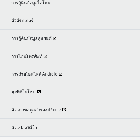
การกู้คืนข้อมูลไอโฟน
ดีวีดีริปเปอร์
การกู้คืนข้อมูลหุ่นยนต์
การโอนโทรศัพท์
การถ่ายโอนไฟล์ Android
ชุดพีซีไอโฟน
ตัวแยกข้อมูลสำรอง iPhone
ตัวแปลงวิดีโอ