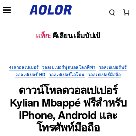
โ
เ
ล
แท็ก:
คีเลียน เอ็มบัปเป้
ม
โ
นู
หมวด
4เควอลเปเปอร์
วอลเปเปอร์ฟุตบอลโลกฟีฟ่า
วอลเปเปอร์ฟรี
ก้
หมู่
วอลเปเปอร์ HD
วอลเปเปอร์ไอโฟน
วอลเปเปอร์มือถือ
นำ
ดาวน์โหลดวอลเปเปอร์
อ
ท
Kylian Mbappé ฟรีสำหรับ
อ
iPhone, Android และ
า
โทรศัพท์มือถือ
ล
ง