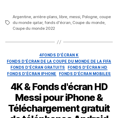
Android
(Coupe
du
Argentine
,
arrière-plans
,
libre
,
messi
,
Pologne
,
coupe
Monde
du monde qatar
,
fonds d'écran
,
Coupe du monde
,
Mots
de
Coupe du monde 2022
clés
la
FIFA,
Qatar
2022
Catégories
4FONDS D'ÉCRAN K
Argentine
FONDS D'ÉCRAN DE LA COUPE DU MONDE DE LA FIFA
vs
FONDS D'ÉCRAN GRATUITS
FONDS D'ÉCRAN HD
Pologne)
FONDS D'ÉCRAN IPHONE
FONDS D'ÉCRAN MOBILES
4K & Fonds d'écran HD
Messi pour iPhone &
Téléchargement gratuit