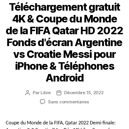
Téléchargement gratuit
4K & Coupe du Monde
de la FIFA Qatar HD 2022
Fonds d'écran Argentine
vs Croatie Messi pour
iPhone & Téléphones
Android
Par
Libre
Décembre 15, 2022
Auteur
Date
du
de
sur
Sans commentaires
message
publication
Téléchargement
gratuit
4K
Coupe du Monde de la FIFA, Qatar 2022 Demi-finale:
&