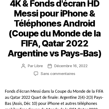
4K & Fonds d'écran HD
Messi pour iPhone &
Téléphones Android
(Coupe du Monde de la
FIFA, Qatar 2022
Argentine vs Pays-Bas)
Par
Libre
Décembre 16, 2022
Auteur
Date
du
de
sur
Sans commentaires
message
publication
Téléchargement
gratuit
4K
Fonds d'écran Messi dans la Coupe du Monde de la FIFA
&
au Qatar 2022 Quart de finale: Argentine 2(4)-2(3) Pays-
Fonds
Bas (Assis, Déc 10) pour iPhone et autres téléphones
d'écran