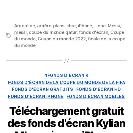
du
Monde
t
de
la
Argentine
,
arrière-plans
,
libre
,
iPhone
,
Lionel Messi
,
FIFA
messi
,
coupe du monde qatar
,
fonds d'écran
,
Coupe
i
Mots
au
du monde
,
Coupe du monde 2022
,
finale de la coupe
clés
Qatar
du monde
2022
o
Finale
pour
iPhone
n
Catégories
4FONDS D'ÉCRAN K
et
FONDS D'ÉCRAN DE LA COUPE DU MONDE DE LA FIFA
Mobile
FONDS D'ÉCRAN GRATUITS
FONDS D'ÉCRAN HD
FONDS D'ÉCRAN IPHONE
FONDS D'ÉCRAN MOBILES
Téléchargement gratuit
des fonds d'écran Kylian