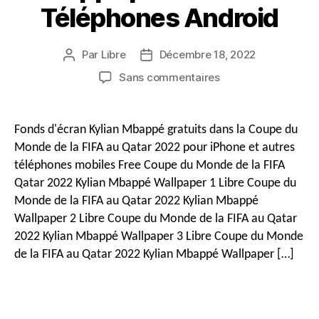
Téléphones Android
Par
Libre
Décembre 18, 2022
Auteur
Date
du
de
sur
Sans commentaires
message
publication
Téléchargement
gratuit
4K
Fonds d'écran Kylian Mbappé gratuits dans la Coupe du
&
Monde de la FIFA au Qatar 2022 pour iPhone et autres
Coupe
téléphones mobiles Free Coupe du Monde de la FIFA
du
Qatar 2022 Kylian Mbappé Wallpaper 1 Libre Coupe du
Monde
Monde de la FIFA au Qatar 2022 Kylian Mbappé
de
la
Wallpaper 2 Libre Coupe du Monde de la FIFA au Qatar
FIFA
2022 Kylian Mbappé Wallpaper 3 Libre Coupe du Monde
Qatar
de la FIFA au Qatar 2022 Kylian Mbappé Wallpaper […]
HD
2022
Fonds
d'écran