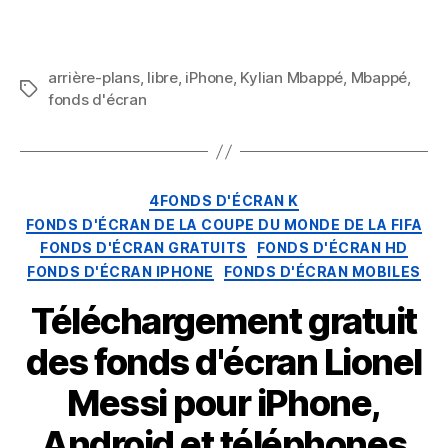
portables
arrière-plans
,
libre
,
iPhone
,
Kylian Mbappé
,
Mbappé
,
Mots
fonds d'écran
clés
Catégories
4FONDS D'ÉCRAN K
FONDS D'ÉCRAN DE LA COUPE DU MONDE DE LA FIFA
FONDS D'ÉCRAN GRATUITS
FONDS D'ÉCRAN HD
FONDS D'ÉCRAN IPHONE
FONDS D'ÉCRAN MOBILES
Téléchargement gratuit
des fonds d'écran Lionel
Messi pour iPhone,
Android et téléphones