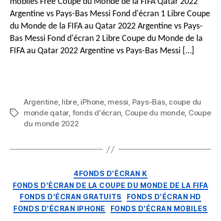
mobiles Free Coupe du Monde de la FIFA Qatar 2022
HD
Argentine vs Pays-Bas Messi Fond d'écran 1 Libre Coupe
Messi
pour
du Monde de la FIFA au Qatar 2022 Argentine vs Pays-
iPhone
Bas Messi Fond d'écran 2 Libre Coupe du Monde de la
&
FIFA au Qatar 2022 Argentine vs Pays-Bas Messi […]
Téléphones
Android
(Coupe
du
Monde
Argentine
,
libre
,
iPhone
,
messi
,
Pays-Bas
,
coupe du
de
monde qatar
,
fonds d'écran
,
Coupe du monde
,
Coupe
Mots
la
du monde 2022
clés
FIFA,
Qatar
2022
Argentine
Catégories
4FONDS D'ÉCRAN K
vs
FONDS D'ÉCRAN DE LA COUPE DU MONDE DE LA FIFA
Pays-
FONDS D'ÉCRAN GRATUITS
FONDS D'ÉCRAN HD
Bas)
FONDS D'ÉCRAN IPHONE
FONDS D'ÉCRAN MOBILES