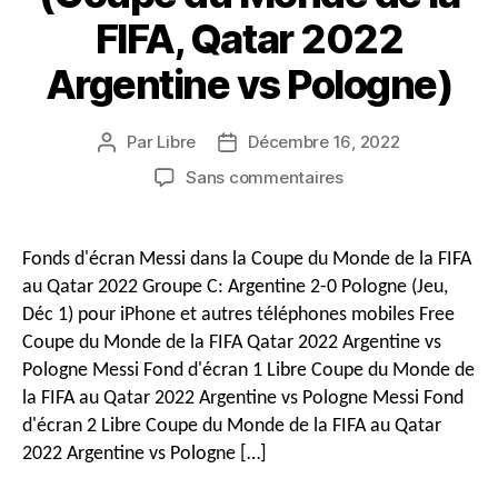
FIFA, Qatar 2022
Argentine vs Pologne)
Par
Libre
Décembre 16, 2022
Auteur
Date
du
de
sur
Sans commentaires
message
publication
4K
&
Fonds
Fonds d'écran Messi dans la Coupe du Monde de la FIFA
d'écran
au Qatar 2022 Groupe C: Argentine 2-0 Pologne (Jeu,
HD
Déc 1) pour iPhone et autres téléphones mobiles Free
Messi
Coupe du Monde de la FIFA Qatar 2022 Argentine vs
pour
Pologne Messi Fond d'écran 1 Libre Coupe du Monde de
iPhone
&
la FIFA au Qatar 2022 Argentine vs Pologne Messi Fond
Téléchargement
d'écran 2 Libre Coupe du Monde de la FIFA au Qatar
gratuit
2022 Argentine vs Pologne […]
de
téléphones