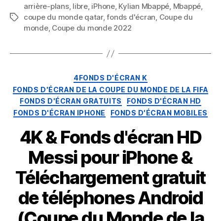
Kylian
arrière-plans
,
libre
,
iPhone
,
Kylian Mbappé
,
Mbappé
,
Mbappé
coupe du monde qatar
,
fonds d'écran
,
Coupe du
Mots
pour
monde
,
Coupe du monde 2022
clés
iPhone
&
Téléphones
Android
Catégories
4FONDS D'ÉCRAN K
FONDS D'ÉCRAN DE LA COUPE DU MONDE DE LA FIFA
FONDS D'ÉCRAN GRATUITS
FONDS D'ÉCRAN HD
FONDS D'ÉCRAN IPHONE
FONDS D'ÉCRAN MOBILES
4K & Fonds d'écran HD
Messi pour iPhone &
Téléchargement gratuit
de téléphones Android
(Coupe du Monde de la