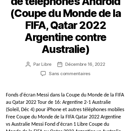
de téléphones Android
(Coupe du Monde de la
FIFA, Qatar 2022
Argentine contre
Australie)
Par
Libre
Décembre 16, 2022
Auteur
Date
du
de
sur
Sans commentaires
message
publication
4K
&
Fonds
Fonds d'écran Messi dans la Coupe du Monde de la FIFA
d'écran
au Qatar 2022 Tour de 16: Argentine 2-1 Australie
HD
(Soleil, Déc 4) pour iPhone et autres téléphones mobiles
Messi
Free Coupe du Monde de la FIFA Qatar 2022 Argentine
pour
vs Australie Messi Fond d'écran 1 Libre Coupe du
iPhone