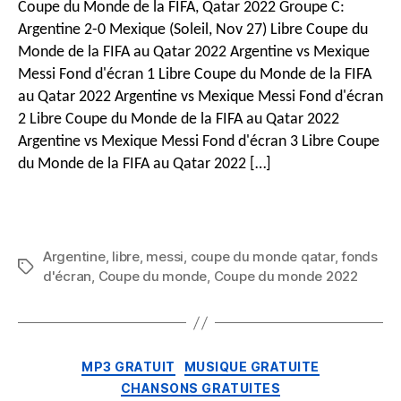
Coupe du Monde de la FIFA, Qatar 2022 Groupe C:
la
Argentine 2-0 Mexique (Soleil, Nov 27) Libre Coupe du
Coupe
Monde de la FIFA au Qatar 2022 Argentine vs Mexique
du
Messi Fond d'écran 1 Libre Coupe du Monde de la FIFA
Monde
au Qatar 2022 Argentine vs Mexique Messi Fond d'écran
de
la
2 Libre Coupe du Monde de la FIFA au Qatar 2022
FIFA
Argentine vs Mexique Messi Fond d'écran 3 Libre Coupe
au
du Monde de la FIFA au Qatar 2022 […]
Qatar
2022
Argentine
vs
Mexique
Argentine
,
libre
,
messi
,
coupe du monde qatar
,
fonds
Mots
Messi
d'écran
,
Coupe du monde
,
Coupe du monde 2022
clés
4K
&
Fonds
d'écran
Catégories
MP3 GRATUIT
MUSIQUE GRATUITE
HD
CHANSONS GRATUITES
pour