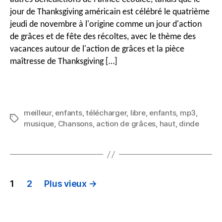
de
jour de Thanksgiving américain est célébré le quatrième
Thanksgiving
jeudi de novembre à l'origine comme un jour d'action
à
télécharger
de grâces et de fête des récoltes, avec le thème des
gratuitement
vacances autour de l'action de grâces et la pièce
en
maîtresse de Thanksgiving […]
tant
que
musique
MP3
meilleur
,
enfants
,
télécharger
,
libre
,
enfants
,
mp3
,
Mots
musique
,
Chansons
,
action de grâces
,
haut
,
dinde
clés
PAGINATION
1
2
Plus vieux
→
DES
ARTICLES