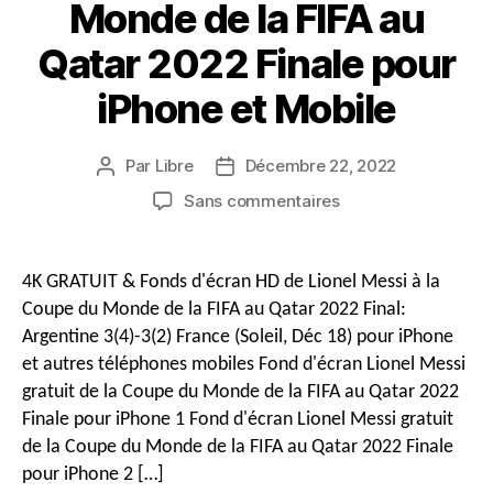
Monde de la FIFA au
o
Qatar 2022 Finale pour
e
iPhone et Mobile
r
n
Par
Libre
Décembre 22, 2022
Auteur
Date
du
de
sur
a
Sans commentaires
message
publication
4K
GRATUIT
v
&
4K GRATUIT & Fonds d'écran HD de Lionel Messi à la
Fonds
Coupe du Monde de la FIFA au Qatar 2022 Final:
d'écran
Argentine 3(4)-3(2) France (Soleil, Déc 18) pour iPhone
i
HD
et autres téléphones mobiles Fond d'écran Lionel Messi
de
gratuit de la Coupe du Monde de la FIFA au Qatar 2022
Lionel
g
Messi
Finale pour iPhone 1 Fond d'écran Lionel Messi gratuit
à
de la Coupe du Monde de la FIFA au Qatar 2022 Finale
la
pour iPhone 2 […]
a
Coupe