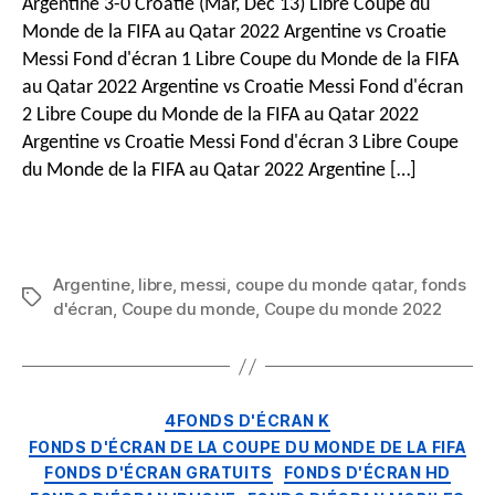
Argentine 3-0 Croatie (Mar, Déc 13) Libre Coupe du
Coupe
Monde de la FIFA au Qatar 2022 Argentine vs Croatie
du
Messi Fond d'écran 1 Libre Coupe du Monde de la FIFA
Monde
au Qatar 2022 Argentine vs Croatie Messi Fond d'écran
de
la
2 Libre Coupe du Monde de la FIFA au Qatar 2022
FIFA
Argentine vs Croatie Messi Fond d'écran 3 Libre Coupe
Qatar
du Monde de la FIFA au Qatar 2022 Argentine […]
HD
2022
Fonds
d'écran
Argentine
Argentine
,
libre
,
messi
,
coupe du monde qatar
,
fonds
Mots
vs
d'écran
,
Coupe du monde
,
Coupe du monde 2022
clés
Croatie
Messi
pour
iPhone
Catégories
4FONDS D'ÉCRAN K
&
FONDS D'ÉCRAN DE LA COUPE DU MONDE DE LA FIFA
Téléphones
FONDS D'ÉCRAN GRATUITS
FONDS D'ÉCRAN HD
Android