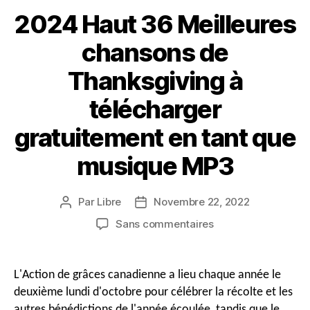
iPhone
2024 Haut 36 Meilleures
&
Téléphones
chansons de
Android
Thanksgiving à
télécharger
gratuitement en tant que
musique MP3
Par
Libre
Novembre 22, 2022
Auteur
Date
du
de
sur
Sans commentaires
message
publication
2024
Haut
36
L'Action de grâces canadienne a lieu chaque année le
Meilleures
deuxième lundi d'octobre pour célébrer la récolte et les
chansons
autres bénédictions de l'année écoulée, tandis que le