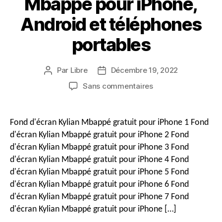
Mbappé pour iPhone,
Android et téléphones
portables
Par
Libre
Décembre 19, 2022
Auteur
Date
du
de
sur
Sans commentaires
message
publication
Téléchargement
gratuit
des
Fond d'écran Kylian Mbappé gratuit pour iPhone 1 Fond
fonds
d'écran Kylian Mbappé gratuit pour iPhone 2 Fond
d'écran
d'écran Kylian Mbappé gratuit pour iPhone 3 Fond
Kylian
d'écran Kylian Mbappé gratuit pour iPhone 4 Fond
Mbappé
d'écran Kylian Mbappé gratuit pour iPhone 5 Fond
pour
iPhone,
d'écran Kylian Mbappé gratuit pour iPhone 6 Fond
Android
d'écran Kylian Mbappé gratuit pour iPhone 7 Fond
et
d'écran Kylian Mbappé gratuit pour iPhone […]
téléphones