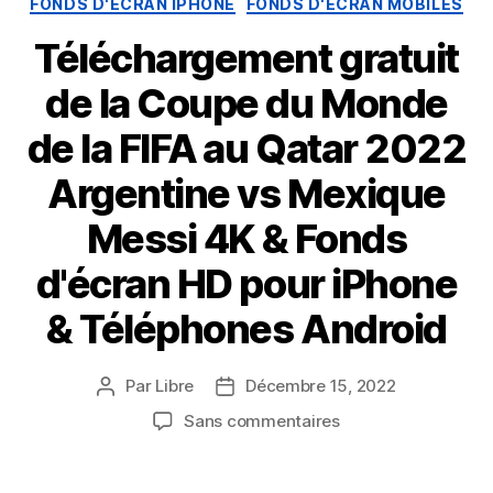
FONDS D'ÉCRAN IPHONE
FONDS D'ÉCRAN MOBILES
Téléchargement gratuit
de la Coupe du Monde
de la FIFA au Qatar 2022
Argentine vs Mexique
Messi 4K & Fonds
d'écran HD pour iPhone
& Téléphones Android
Par
Libre
Décembre 15, 2022
Auteur
Date
du
de
sur
Sans commentaires
message
publication
Téléchargement
gratuit
de