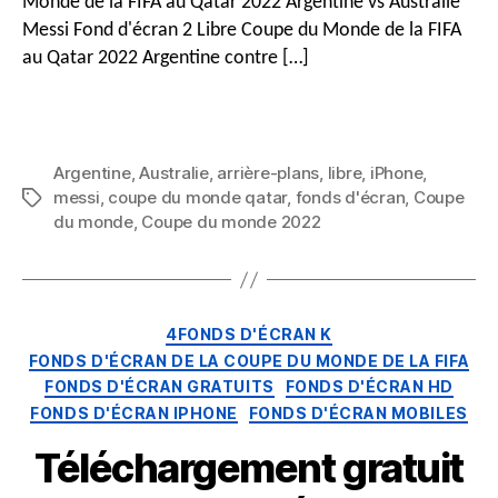
&
Monde de la FIFA au Qatar 2022 Argentine vs Australie
Téléchargement
Messi Fond d'écran 2 Libre Coupe du Monde de la FIFA
gratuit
au Qatar 2022 Argentine contre […]
de
téléphones
Android
(Coupe
du
Argentine
,
Australie
,
arrière-plans
,
libre
,
iPhone
,
Monde
messi
,
coupe du monde qatar
,
fonds d'écran
,
Coupe
Mots
de
du monde
,
Coupe du monde 2022
clés
la
FIFA,
Qatar
2022
Catégories
4FONDS D'ÉCRAN K
Argentine
FONDS D'ÉCRAN DE LA COUPE DU MONDE DE LA FIFA
contre
FONDS D'ÉCRAN GRATUITS
FONDS D'ÉCRAN HD
Australie)
FONDS D'ÉCRAN IPHONE
FONDS D'ÉCRAN MOBILES
Téléchargement gratuit