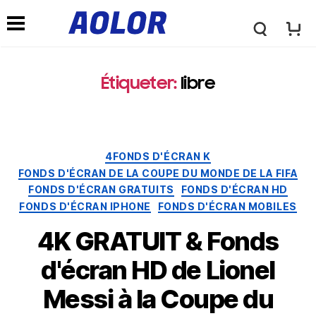
l
l
o
Étiqueter:
libre
e
g
m
Catégories
4FONDS D'ÉCRAN K
o
FONDS D'ÉCRAN DE LA COUPE DU MONDE DE LA FIFA
e
FONDS D'ÉCRAN GRATUITS
FONDS D'ÉCRAN HD
a
FONDS D'ÉCRAN IPHONE
FONDS D'ÉCRAN MOBILES
n
4K GRATUIT & Fonds
o
d'écran HD de Lionel
u
Messi à la Coupe du
l
d