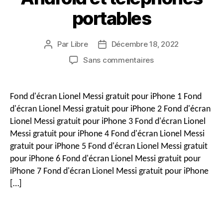
portables
Par
Libre
Décembre 18, 2022
Auteur
Date
du
de
sur
Sans commentaires
message
publication
Téléchargement
gratuit
des
Fond d'écran Lionel Messi gratuit pour iPhone 1 Fond
fonds
d'écran Lionel Messi gratuit pour iPhone 2 Fond d'écran
d'écran
Lionel Messi gratuit pour iPhone 3 Fond d'écran Lionel
Lionel
Messi gratuit pour iPhone 4 Fond d'écran Lionel Messi
Messi
gratuit pour iPhone 5 Fond d'écran Lionel Messi gratuit
pour
iPhone,
pour iPhone 6 Fond d'écran Lionel Messi gratuit pour
Android
iPhone 7 Fond d'écran Lionel Messi gratuit pour iPhone
et
[…]
téléphones
portables