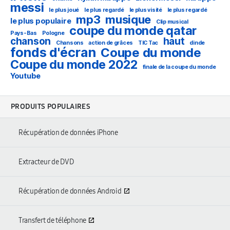
messi
le plus joué
le plus regardé
le plus visité
le plus regardé
mp3
musique
le plus populaire
Clip musical
coupe du monde qatar
Pays-Bas
Pologne
chanson
haut
Chansons
action de grâces
TIC Tac
dinde
fonds d'écran
Coupe du monde
Coupe du monde 2022
finale de la coupe du monde
Youtube
PRODUITS POPULAIRES
Récupération de données iPhone
Extracteur de DVD
Récupération de données Android
Transfert de téléphone