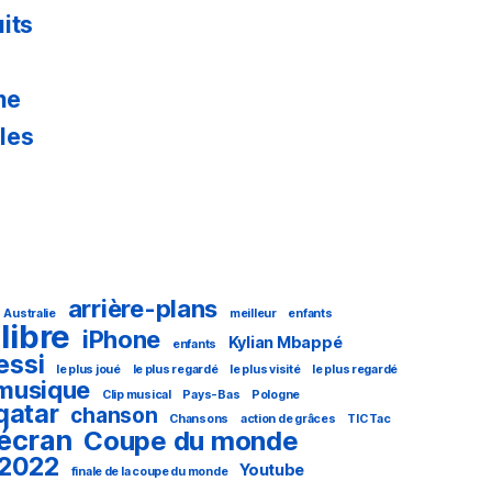
its
ne
les
arrière-plans
Australie
meilleur
enfants
libre
iPhone
Kylian Mbappé
enfants
essi
le plus joué
le plus regardé
le plus visité
le plus regardé
musique
Clip musical
Pays-Bas
Pologne
qatar
chanson
Chansons
action de grâces
TIC Tac
'écran
Coupe du monde
 2022
Youtube
finale de la coupe du monde