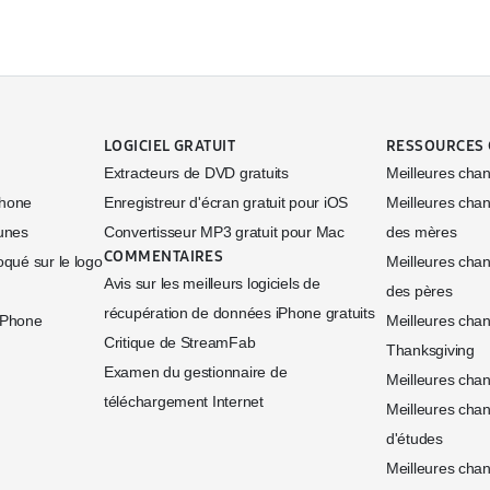
LOGICIEL GRATUIT
RESSOURCES 
Extracteurs de DVD gratuits
Meilleures cha
Phone
Enregistreur d'écran gratuit pour iOS
Meilleures chan
Tunes
Convertisseur MP3 gratuit pour Mac
des mères
COMMENTAIRES
oqué sur le logo
Meilleures chan
Avis sur les meilleurs logiciels de
des pères
récupération de données iPhone gratuits
iPhone
Meilleures chan
Critique de StreamFab
Thanksgiving
Examen du gestionnaire de
Meilleures chan
téléchargement Internet
Meilleures chan
d'études
Meilleures chan