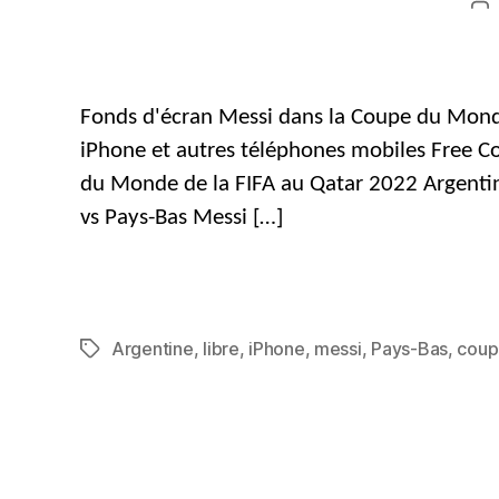
Au
d
m
Fonds d'écran Messi dans la Coupe du Monde 
iPhone et autres téléphones mobiles Free C
du Monde de la FIFA au Qatar 2022 Argentin
vs Pays-Bas Messi […]
Argentine
,
libre
,
iPhone
,
messi
,
Pays-Bas
,
coup
Mots
clés