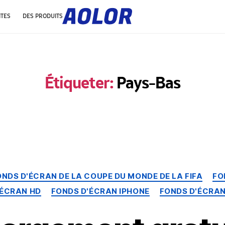
l
o
ITES
DES PRODUITS
g
o
a
o
l
o
r
Étiqueter:
Pays-Bas
Catégories
ONDS D'ÉCRAN DE LA COUPE DU MONDE DE LA FIFA
FO
'ÉCRAN HD
FONDS D'ÉCRAN IPHONE
FONDS D'ÉCRAN