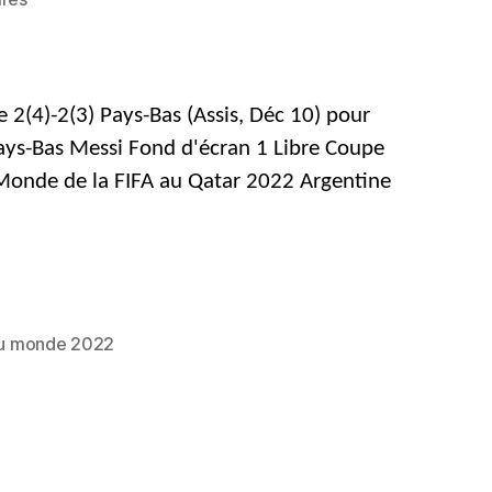
Téléchargement
gratuit
4K
&
2(4)-2(3) Pays-Bas (Assis, Déc 10) pour
Fonds
ays-Bas Messi Fond d'écran 1 Libre Coupe
d'écran
Monde de la FIFA au Qatar 2022 Argentine
HD
Messi
pour
iPhone
&
Téléphones
Android
u monde 2022
(Coupe
du
Monde
de
la