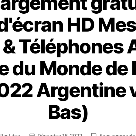
argement gratu
d'écran HD Mes
 & Téléphones 
 du Monde de l
022 Argentine 
Bas)
Par
Libre
Décembre 16, 2022
Sans commentai