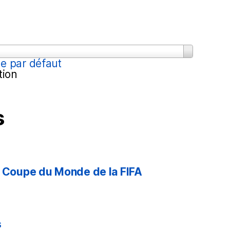
FIFA,
Qatar
2022
Argentine
vs
e par défaut
Pays-
tion
Bas)
s
a Coupe du Monde de la FIFA
s