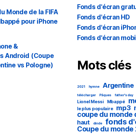
Fonds d'écran gratu
u Monde de la FIFA
Fonds d'écran HD
Mbappé pour iPhone
Fonds d'écran iPho
Fonds d'écran mobi
hone &
es Android (Coupe
Mots clés
ntine vs Pologne)
Argentine
2021
hymne
télécharger
Pâques
father's day
m
Lionel Messi
Mbappé
mp3
le plus populaire
coupe du monde 
fonds d
haut
dinde
Coupe du monde