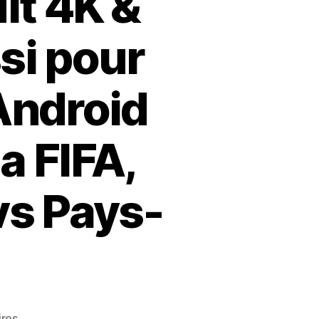
it 4K &
si pour
Android
a FIFA,
vs Pays-
sur
res