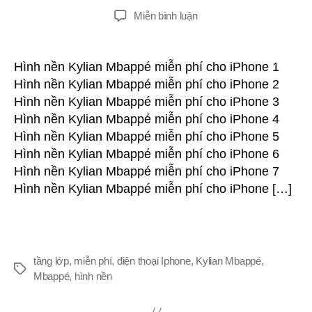
tác
gưỉ
TRÊN
Miễn bình luận
giả
Tải
xuống
miễn
Hình nền Kylian Mbappé miễn phí cho iPhone 1
phí
Hình nền Kylian Mbappé miễn phí cho iPhone 2
Hình
Hình nền Kylian Mbappé miễn phí cho iPhone 3
nền
Hình nền Kylian Mbappé miễn phí cho iPhone 4
Kylian
Hình nền Kylian Mbappé miễn phí cho iPhone 5
Mbappé
Hình nền Kylian Mbappé miễn phí cho iPhone 6
cho
iPhone,
Hình nền Kylian Mbappé miễn phí cho iPhone 7
Android
Hình nền Kylian Mbappé miễn phí cho iPhone […]
và
điện
thoại
di
động
tầng lớp
,
miễn phí
,
điện thoại Iphone
,
Kylian Mbappé
,
Thẻ
Mbappé
,
hình nền