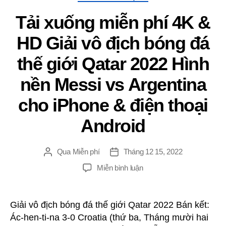
vs
Tải xuống miễn phí 4K &
Hà
Lan)
HD Giải vô địch bóng đá
thế giới Qatar 2022 Hình
nền Messi vs Argentina
cho iPhone & điện thoại
Android
Qua
Miễn phí
Tháng 12 15, 2022
Đăng
Ngay
tác
gưỉ
TRÊN
Miễn bình luận
giả
Tải
xuống
miễn
Giải vô địch bóng đá thế giới Qatar 2022 Bán kết:
phí
Ác-hen-ti-na 3-0 Croatia (thứ ba, Tháng mười hai
4K