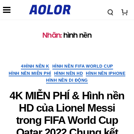
L
C
o
Nhãn:
hình nền
h
g
ứ
Thể
4HÌNH NỀN K
HÌNH NỀN FIFA WORLD CUP
o
loại
HÌNH NỀN MIỄN PHÍ
HÌNH NỀN HD
HÌNH NỀN IPHONE
c
HÌNH NỀN DI ĐỘNG
A
4K MIỄN PHÍ & Hình nền
n
HD của Lionel Messi
o
ă
trong FIFA World Cup
l
Qatar 2022 Chung kết
n