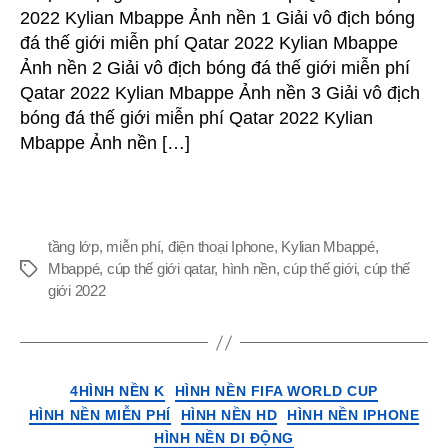
&
2022 Kylian Mbappe Ảnh nền 1 Giải vô địch bóng
HD
đá thế giới miễn phí Qatar 2022 Kylian Mbappe
Giải
Ảnh nền 2 Giải vô địch bóng đá thế giới miễn phí
vô
địch
Qatar 2022 Kylian Mbappe Ảnh nền 3 Giải vô địch
bóng
bóng đá thế giới miễn phí Qatar 2022 Kylian
đá
Mbappe Ảnh nền […]
thế
giới
Qatar
2022
Hình
tầng lớp
,
miễn phí
,
điện thoại Iphone
,
Kylian Mbappé
,
nền
Mbappé
,
cúp thế giới qatar
,
hình nền
,
cúp thế giới
,
cúp thế
Thẻ
Kylian
giới 2022
Mbappé
cho
iPhone
&
Thể
4HÌNH NỀN K
HÌNH NỀN FIFA WORLD CUP
điện
loại
HÌNH NỀN MIỄN PHÍ
HÌNH NỀN HD
HÌNH NỀN IPHONE
thoại
HÌNH NỀN DI ĐỘNG
Android