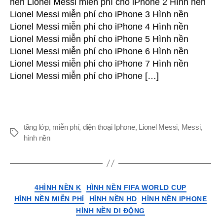
nền Lionel Messi miễn phí cho iPhone 2 Hình nền
Hình
Lionel Messi miễn phí cho iPhone 3 Hình nền
nền
Lionel Messi miễn phí cho iPhone 4 Hình nền
Lionel
Lionel Messi miễn phí cho iPhone 5 Hình nền
Messi
Lionel Messi miễn phí cho iPhone 6 Hình nền
cho
iPhone,
Lionel Messi miễn phí cho iPhone 7 Hình nền
Android
Lionel Messi miễn phí cho iPhone […]
và
điện
thoại
di
động
tầng lớp
,
miễn phí
,
điện thoại Iphone
,
Lionel Messi
,
Messi
,
Thẻ
hình nền
Thể
4HÌNH NỀN K
HÌNH NỀN FIFA WORLD CUP
loại
HÌNH NỀN MIỄN PHÍ
HÌNH NỀN HD
HÌNH NỀN IPHONE
HÌNH NỀN DI ĐỘNG