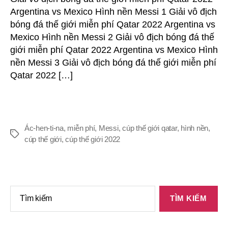
vô
Argentina vs Mexico Hình nền Messi 1 Giải vô địch
địch
bóng đá thế giới miễn phí Qatar 2022 Argentina vs
bóng
Mexico Hình nền Messi 2 Giải vô địch bóng đá thế
đá
thế
giới miễn phí Qatar 2022 Argentina vs Mexico Hình
giới
nền Messi 3 Giải vô địch bóng đá thế giới miễn phí
Qatar
Qatar 2022 […]
2022
Argentina
vs
Mexico
Messi
Ác-hen-ti-na
,
miễn phí
,
Messi
,
cúp thế giới qatar
,
hình nền
,
Thẻ
4K
cúp thế giới
,
cúp thế giới 2022
&
Hình
nền
HD
Tìm
cho
kiếm:
iPhone
&
điện