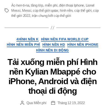
2022
Ác-hen-ti-na
,
tầng lớp
,
miễn phí
,
điện thoại Iphone
,
Lionel
Chung
Messi
,
Messi
,
cúp thế giới qatar
,
hình nền
,
cúp thế giới
,
cúp
Thẻ
ớ
kết
thế giới 2022
,
trận chung kết cúp thế giới
cho
iPhone
n
và
Mobile
Thể
4HÌNH NỀN K
HÌNH NỀN FIFA WORLD CUP
g
loại
HÌNH NỀN MIỄN PHÍ
HÌNH NỀN HD
HÌNH NỀN IPHONE
HÌNH NỀN DI ĐỘNG
Tải xuống miễn phí Hình
nền Kylian Mbappé cho
iPhone, Android và điện
thoại di động
Qua
Miễn phí
Tháng 12 19, 2022
Đăng
Ngay