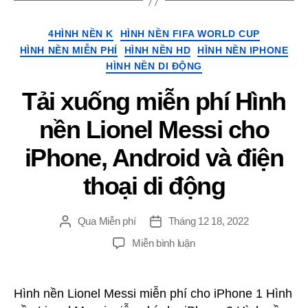
Thể
4HÌNH NỀN K
HÌNH NỀN FIFA WORLD CUP
loại
HÌNH NỀN MIỄN PHÍ
HÌNH NỀN HD
HÌNH NỀN IPHONE
HÌNH NỀN DI ĐỘNG
Tải xuống miễn phí Hình
nền Lionel Messi cho
iPhone, Android và điện
thoại di động
Qua
Miễn phí
Tháng 12 18, 2022
Đăng
Ngay
tác
gưỉ
TRÊN
Miễn bình luận
giả
Tải
xuống
miễn
Hình nền Lionel Messi miễn phí cho iPhone 1 Hình
phí