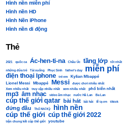
Hình nền miễn phí
Hình nền HD
Hình Nền iPhone
Hình nền di động
Thẻ
Ác-hen-ti-na
tầng lớp
2021
quốc ca
Châu Úc
tốt nhất
miễn phí
những đứa trẻ
Tải xuống
Phục Sinh
father's day
điện thoại Iphone
Kylian Mbappé
trẻ em
Messi
Lionel Messi
Mbappé
được chơi nhiều nhất
phổ biến nhất
Xem nhiều nhất
truy cập nhiều nhất
xem nhiều nhất
mp3
âm nhạc
video âm nhạc
nước Hà Lan
Ba Lan
cúp thế giới qatar
bài hát
bài hát
lễ tạ ơn
tiktok
hình nền
đứng đầu
Thổ Nhĩ Kỳ
cúp thế giới
cúp thế giới 2022
youtube
trận chung kết cúp thế giới