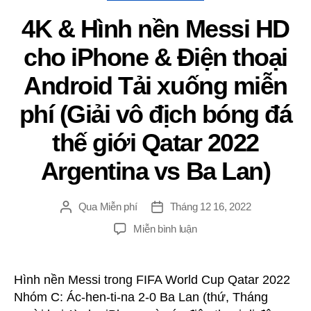
4K & Hình nền Messi HD
cho iPhone & Điện thoại
Android Tải xuống miễn
phí (Giải vô địch bóng đá
thế giới Qatar 2022
Argentina vs Ba Lan)
Qua
Miễn phí
Tháng 12 16, 2022
Đăng
Ngay
tác
gưỉ
TRÊN
Miễn bình luận
giả
4K
&
Hình
Hình nền Messi trong FIFA World Cup Qatar 2022
nền
Nhóm C: Ác-hen-ti-na 2-0 Ba Lan (thứ, Tháng
Messi