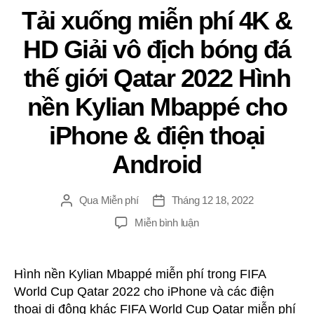
Tải xuống miễn phí 4K &
HD Giải vô địch bóng đá
thế giới Qatar 2022 Hình
nền Kylian Mbappé cho
iPhone & điện thoại
Android
Qua
Miễn phí
Tháng 12 18, 2022
Đăng
Ngay
tác
gưỉ
TRÊN
Miễn bình luận
giả
Tải
xuống
miễn
Hình nền Kylian Mbappé miễn phí trong FIFA
phí
World Cup Qatar 2022 cho iPhone và các điện
4K
thoại di động khác FIFA World Cup Qatar miễn phí