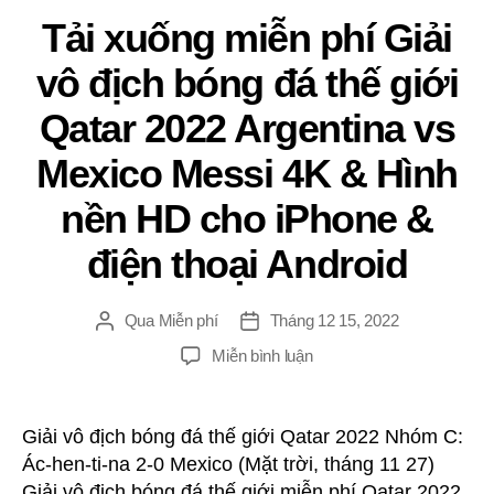
thoại
Tải xuống miễn phí Giải
Android
vô địch bóng đá thế giới
Qatar 2022 Argentina vs
Mexico Messi 4K & Hình
nền HD cho iPhone &
điện thoại Android
Qua
Miễn phí
Tháng 12 15, 2022
Đăng
Ngay
tác
gưỉ
TRÊN
Miễn bình luận
giả
Tải
xuống
miễn
Giải vô địch bóng đá thế giới Qatar 2022 Nhóm C:
phí
Ác-hen-ti-na 2-0 Mexico (Mặt trời, tháng 11 27)
Giải
Giải vô địch bóng đá thế giới miễn phí Qatar 2022