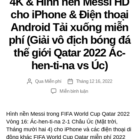
4K & Hình nền Messi HD
Argentina
vs
cho iPhone & Điện thoại
Ba
Lan)
Android Tải xuống miễn
phí (Giải vô địch bóng đá
thế giới Qatar 2022 Ác-
hen-ti-na vs Úc)
Qua
Miễn phí
Tháng 12 16, 2022
Đăng
Ngay
tác
gưỉ
TRÊN
Miễn bình luận
giả
4K
&
Hình
Hình nền Messi trong FIFA World Cup Qatar 2022
nền
Vòng 16: Ác-hen-ti-na 2-1 Châu Úc (Mặt trời,
Messi
Tháng mười hai 4) cho iPhone và các điện thoại di
HD
động khác FIFA World Cup Qatar miễn phí 2022
cho