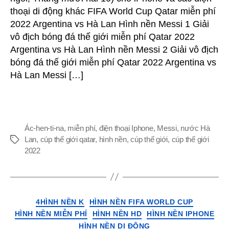
&
thoại di động khác FIFA World Cup Qatar miễn phí
Hình
2022 Argentina vs Hà Lan Hình nền Messi 1 Giải
nền
vô địch bóng đá thế giới miễn phí Qatar 2022
Messi
HD
Argentina vs Hà Lan Hình nền Messi 2 Giải vô địch
cho
bóng đá thế giới miễn phí Qatar 2022 Argentina vs
iPhone
Hà Lan Messi […]
&
điện
thoại
Android
(Giải
Ác-hen-ti-na
,
miễn phí
,
điện thoại Iphone
,
Messi
,
nước Hà
vô
Lan
,
cúp thế giới qatar
,
hình nền
,
cúp thế giới
,
cúp thế giới
Thẻ
địch
2022
bóng
đá
thế
giới
Thể
4HÌNH NỀN K
HÌNH NỀN FIFA WORLD CUP
Qatar
loại
HÌNH NỀN MIỄN PHÍ
HÌNH NỀN HD
HÌNH NỀN IPHONE
2022
HÌNH NỀN DI ĐỘNG
Argentina