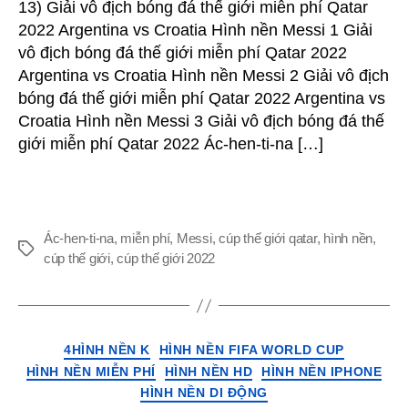
13) Giải vô địch bóng đá thế giới miễn phí Qatar
&
2022 Argentina vs Croatia Hình nền Messi 1 Giải
HD
vô địch bóng đá thế giới miễn phí Qatar 2022
Giải
Argentina vs Croatia Hình nền Messi 2 Giải vô địch
vô
địch
bóng đá thế giới miễn phí Qatar 2022 Argentina vs
bóng
Croatia Hình nền Messi 3 Giải vô địch bóng đá thế
đá
giới miễn phí Qatar 2022 Ác-hen-ti-na […]
thế
giới
Qatar
2022
Hình
Ác-hen-ti-na
,
miễn phí
,
Messi
,
cúp thế giới qatar
,
hình nền
,
Thẻ
nền
cúp thế giới
,
cúp thế giới 2022
Messi
vs
Argentina
cho
Thể
4HÌNH NỀN K
HÌNH NỀN FIFA WORLD CUP
iPhone
loại
HÌNH NỀN MIỄN PHÍ
HÌNH NỀN HD
HÌNH NỀN IPHONE
&
HÌNH NỀN DI ĐỘNG
điện