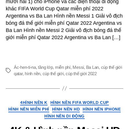
mười hai 1) cho iPhone và các điện thoại di động
HD
khác FIFA World Cup Qatar miễn phí 2022
cho
Argentina vs Ba Lan Hình nền Messi 1 Giải vô địch
iPhone
bóng đá thế giới miễn phí Qatar 2022 Argentina vs
&
Điện
Ba Lan Hình nền Messi 2 Giải vô địch bóng đá thế
thoại
giới miễn phí Qatar 2022 Argentina vs Ba Lan […]
Android
Tải
xuống
miễn
phí
Ác-hen-ti-na
,
tầng lớp
,
miễn phí
,
Messi
,
Ba Lan
,
cúp thế giới
Thẻ
(Giải
qatar
,
hình nền
,
cúp thế giới
,
cúp thế giới 2022
vô
địch
bóng
đá
Thể
4HÌNH NỀN K
HÌNH NỀN FIFA WORLD CUP
thế
loại
HÌNH NỀN MIỄN PHÍ
HÌNH NỀN HD
HÌNH NỀN IPHONE
giới
HÌNH NỀN DI ĐỘNG
Qatar
2022