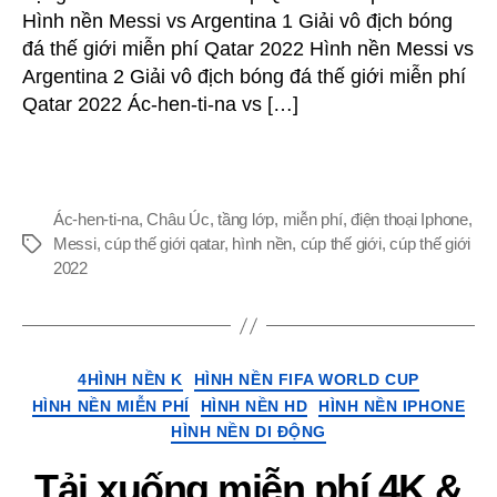
Hình nền Messi vs Argentina 1 Giải vô địch bóng
iPhone
đá thế giới miễn phí Qatar 2022 Hình nền Messi vs
&
Điện
Argentina 2 Giải vô địch bóng đá thế giới miễn phí
thoại
Qatar 2022 Ác-hen-ti-na vs […]
Android
Tải
xuống
miễn
phí
Ác-hen-ti-na
,
Châu Úc
,
tầng lớp
,
miễn phí
,
điện thoại Iphone
,
(Giải
Messi
,
cúp thế giới qatar
,
hình nền
,
cúp thế giới
,
cúp thế giới
Thẻ
vô
2022
địch
bóng
đá
thế
Thể
4HÌNH NỀN K
HÌNH NỀN FIFA WORLD CUP
giới
loại
HÌNH NỀN MIỄN PHÍ
HÌNH NỀN HD
HÌNH NỀN IPHONE
Qatar
HÌNH NỀN DI ĐỘNG
2022
Ác-
Tải xuống miễn phí 4K &
hen-