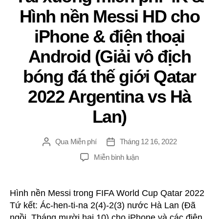
ti-
Hình nền Messi HD cho
na
vs
iPhone & điện thoại
Úc)
Android (Giải vô địch
bóng đá thế giới Qatar
2022 Argentina vs Hà
Lan)
Qua
Miễn phí
Tháng 12 16, 2022
Đăng
Ngay
tác
gưỉ
TRÊN
Miễn bình luận
giả
Tải
xuống
miễn
Hình nền Messi trong FIFA World Cup Qatar 2022
phí
Tứ kết: Ác-hen-ti-na 2(4)-2(3) nước Hà Lan (Đã
4K
ngồi, Tháng mười hai 10) cho iPhone và các điện