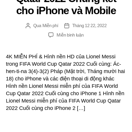
cho iPhone và Mobile
o
g
Qua
Miễn phí
Tháng 12 22, 2022
Đăng
Ngay
r
tác
gưỉ
TRÊN
đ
Miễn bình luận
giả
4K
MIỄN
i
PHÍ
4K MIỄN PHÍ & Hình nền HD của Lionel Messi
&
trong FIFA World Cup Qatar 2022 Cuối cùng: Ác-
Hình
hen-ti-na 3(4)-3(2) Pháp (Mặt trời, Tháng mười hai
ề
nền
18) cho iPhone và các điện thoại di động khác
HD
Hình nền Lionel Messi miễn phí của FIFA World
của
u
Cup Qatar 2022 Cuối cùng cho iPhone 1 Hình nền
Lionel
Messi
Lionel Messi miễn phí của FIFA World Cup Qatar
trong
2022 Cuối cùng cho iPhone 2 […]
h
FIFA
World
Cup
ư
Qatar