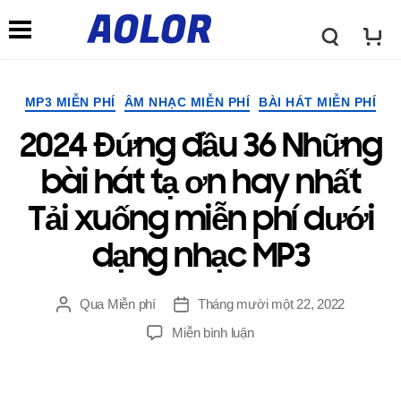
←
→
L
C
o
Thể
MP3 MIỄN PHÍ
ÂM NHẠC MIỄN PHÍ
BÀI HÁT MIỄN PHÍ
h
loại
2024 Đứng đầu 36 Những
g
ứ
bài hát tạ ơn hay nhất
o
Tải xuống miễn phí dưới
c
dạng nhạc MP3
A
n
Qua
Miễn phí
Tháng mười một 22, 2022
Đăng
Ngay
o
tác
gưỉ
TRÊN
Miễn bình luận
ă
giả
2024
Đứng
l
đầu
n