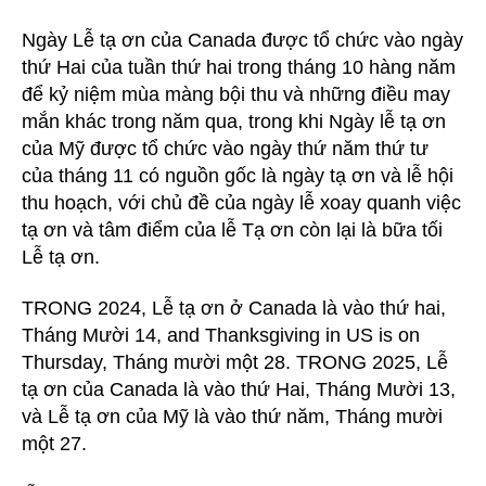
36
o
Những
Ngày Lễ tạ ơn của Canada được tổ chức vào ngày
g
bài
thứ Hai của tuần thứ hai trong tháng 10 hàng năm
hát
để kỷ niệm mùa màng bội thu và những điều may
r
tạ
mắn khác trong năm qua, trong khi Ngày lễ tạ ơn
đ
ơn
của Mỹ được tổ chức vào ngày thứ năm thứ tư
hay
của tháng 11 có nguồn gốc là ngày tạ ơn và lễ hội
nhất
i
thu hoạch, với chủ đề của ngày lễ xoay quanh việc
Tải
xuống
tạ ơn và tâm điểm của lễ Tạ ơn còn lại là bữa tối
miễn
Lễ tạ ơn.
ề
phí
dưới
TRONG 2024, Lễ tạ ơn ở Canada là vào thứ hai,
dạng
Tháng Mười 14,
and Thanksgiving in US is on
u
nhạc
Thursday
, Tháng mười một 28. TRONG 2025, Lễ
MP3
tạ ơn của Canada là vào thứ Hai, Tháng Mười 13,
h
và Lễ tạ ơn của Mỹ là vào thứ năm, Tháng mười
một 27.
ư