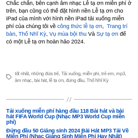
Chắc chắn, bên cạnh âm nhạc Lễ tạ ơn miễn phí ở
trên, bạn cũng có thể đặt hình nền Lễ tạ ơn cho
iPad của mình với hình nền iPad tải xuống miễn
phí của chúng tôi về
công thức lễ tạ ơn
,
Trang trí
bàn
,
Thổ Nhĩ Kỳ
,
Vụ mùa bội thu
Và
Sự tạ ơn
để
có một Lễ tạ ơn hoàn hảo 2024.
tốt nhất
,
những đứa trẻ
,
Tải xuống
,
miễn phí
,
trẻ em
,
mp3
,
Thẻ
âm nhạc
,
bài hát
,
lễ tạ ơn
,
đứng đầu
,
Thổ Nhĩ Kỳ
Tải xuống miễn phí hàng đầu 118 Bài hát và bài
hát FIFA World Cup (Nhạc MP3 World Cup miễn
phí)
Đứng đầu 50 Giáng sinh 2024 Bài Hát MP3 Tải Về
Miễn Phí (Nhạc Giáng Sinh Miễn Phí Hay Nhất)