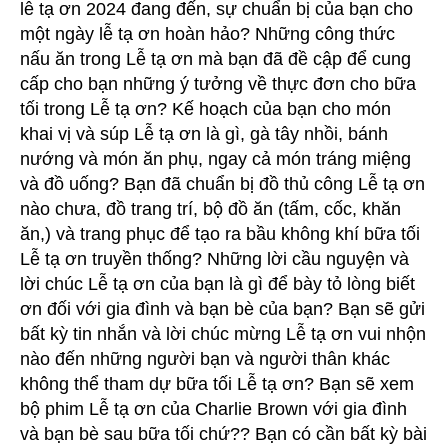
lễ tạ ơn 2024 đang đến, sự chuẩn bị của bạn cho
một ngày lễ tạ ơn hoàn hảo? Những công thức
ớ
nấu ăn trong Lễ tạ ơn mà bạn đã đề cập để cung
cấp cho bạn những ý tưởng về thực đơn cho bữa
tối trong Lễ tạ ơn? Kế hoạch của bạn cho món
n
khai vị và súp Lễ tạ ơn là gì, gà tây nhồi, bánh
nướng và món ăn phụ, ngay cả món tráng miệng
g
và đồ uống? Bạn đã chuẩn bị đồ thủ công Lễ tạ ơn
nào chưa, đồ trang trí, bộ đồ ăn (tấm, cốc, khăn
ăn,) và trang phục để tạo ra bầu không khí bữa tối
Lễ tạ ơn truyền thống? Những lời cầu nguyện và
lời chúc Lễ tạ ơn của bạn là gì để bày tỏ lòng biết
ơn đối với gia đình và bạn bè của bạn? Bạn sẽ gửi
bất kỳ tin nhắn và lời chúc mừng Lễ tạ ơn vui nhộn
nào đến những người bạn và người thân khác
không thể tham dự bữa tối Lễ tạ ơn? Bạn sẽ xem
bộ phim Lễ tạ ơn của Charlie Brown với gia đình
và bạn bè sau bữa tối chứ?? Bạn có cần bất kỳ bài