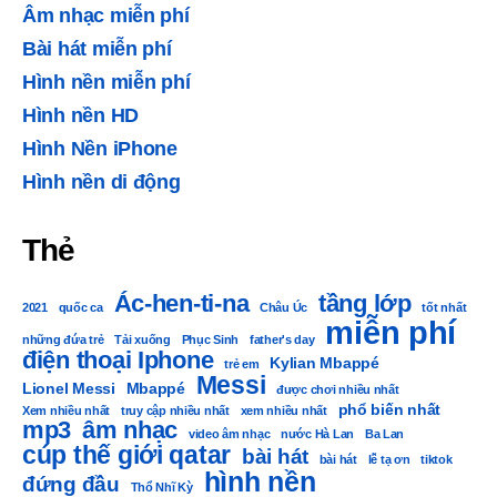
Âm nhạc miễn phí
Bài hát miễn phí
Hình nền miễn phí
Hình nền HD
Hình Nền iPhone
Hình nền di động
Thẻ
Ác-hen-ti-na
tầng lớp
2021
quốc ca
Châu Úc
tốt nhất
miễn phí
những đứa trẻ
Tải xuống
Phục Sinh
father's day
điện thoại Iphone
Kylian Mbappé
trẻ em
Messi
Lionel Messi
Mbappé
được chơi nhiều nhất
phổ biến nhất
Xem nhiều nhất
truy cập nhiều nhất
xem nhiều nhất
mp3
âm nhạc
video âm nhạc
nước Hà Lan
Ba Lan
cúp thế giới qatar
bài hát
bài hát
lễ tạ ơn
tiktok
hình nền
đứng đầu
Thổ Nhĩ Kỳ